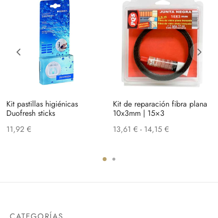
Kit pastillas higiénicas
Kit de reparación fibra plana
Duofresh sticks
10x3mm | 15×3
Rango
11,92
€
13,61
€
-
14,15
€
de
precios:
desde
13,61 €
hasta
14,15 €
CATEGORÍAS