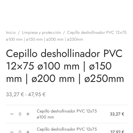
Inicio
/
Limpieza y protección
/
Cepillo deshollinador PVC 12×75
ø100 mm | ø150 mm | ø200 mm | ø250mm
Cepillo deshollinador PVC
12×75 ø100 mm | ø150
mm | ø200 mm | ø250mm
Rango
33,27
€
-
47,95
€
de
precios:
Cepillo deshollinador PVC 12x75
33,27
€
ø100 mm
desde
33,27 €
Cepillo deshollinador PVC 12x75
37,92
€