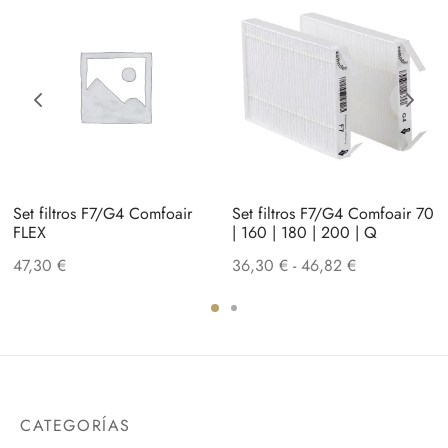
Set filtros F7/G4 Comfoair
Set filtros F7/G4 Comfoair 70
FLEX
| 160 | 180 | 200 | Q
Rango
47,30
€
36,30
€
-
46,82
€
de
precios:
desde
36,30 €
hasta
46,82 €
CATEGORÍAS