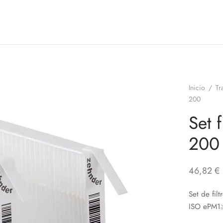
Inicio
/
Tr
200
Set 
200
46,82
€
Set de fil
ISO ePM1≥