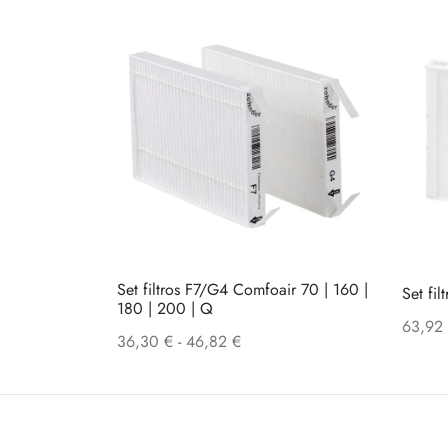
Set filtros F7/G4 Comfoair 70 | 160 |
Set fi
180 | 200 | Q
63,92
Rango
36,30
€
-
46,82
€
de
precios:
desde
36,30 €