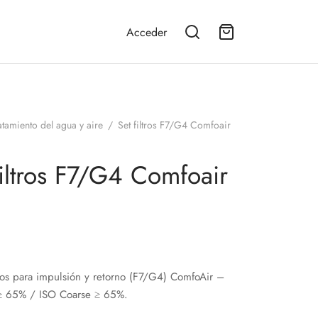
Acceder
atamiento del agua y aire
/
Set filtros F7/G4 Comfoair
filtros F7/G4 Comfoair
tros para impulsión y retorno (F7/G4) ComfoAir –
 65% / ISO Coarse ≥ 65%.