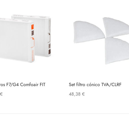
ltros F7/G4 Comfoair FIT
Set filtro cónico TVA/CLRF
€
48,38
€