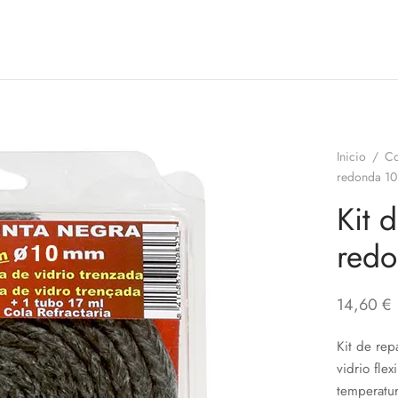
Inicio
/
Co
redonda 1
Kit 
red
14,60
€
Kit de rep
vidrio fle
temperatur