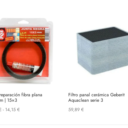
 reparación fibra plana
Filtro panal cerámica Geberit
m | 15×3
Aquaclean serie 3
Rango
€
-
14,15
€
59,89
€
de
precios: