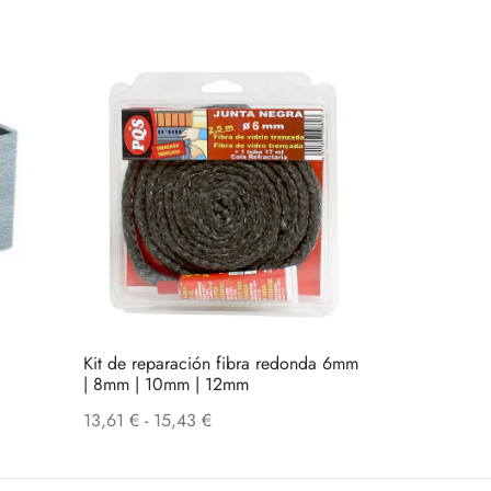
Kit de reparación fibra redonda 6mm
| 8mm | 10mm | 12mm
Rango
13,61
€
-
15,43
€
de
precios: